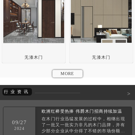
无漆木门
无漆木门
MORE
行业资讯
>
欧洲红榉受热捧 伟爵木门招商持续加温
在木门行业迅猛发展的过程中，相继出现
09/27
了一批又一批实力非凡的木门品牌，并有
2024
少部分企业从中分得了不错的市场份额。