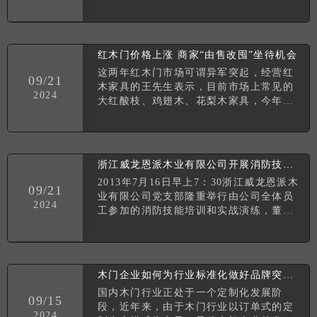
同时，也正因为木门行业的火爆，使得市
场的竞争越来越激烈。而在这样的压力之
下，品牌之间的差异就
红木门价格上涨 商家“由售改囤”坐待机会
这两年红木门市场可谓异军突起，经营红
09/21
木家具的王先生表示，目前市场上常见的
2024
大红酸枝、鸡翅木、花梨木家具，今年价
格普遍比去年上涨20%左右。对此，相关
业内人士表示，“今年六月，新修订的《濒
危野生动植物种国
浙江威龙恩派木业有限公司开展消防技能培训和实战演练
2013年7月16日早上7：30浙江威龙恩派木
09/21
业有限公司党支部隆重举行由公司全体员
2024
工参加的消防技能培训和实战演练，董事
长徐章恩十分重视消防安全工作，也亲临
参加了演练并讲了话。生产厂长周会江作
现场培训和
木门企业如何为行业标准化做好品牌突围备战
国内木门行业正处于一个定制化发展阶
09/15
段，近年来，由于木门行业以订单式的定
2024