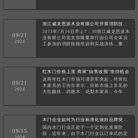
同时，也正因为木门行业的火爆，使得市
场的竞争越来越激烈。而在这样的压力之
下，品牌之间的差异就
浙江威龙恩派木业有限公司开展消防技能培训和实战演练
2013年7月16日早上7：30浙江威龙恩派木
09/21
业有限公司党支部隆重举行由公司全体员
2024
工参加的消防技能培训和实战演练，董事
长徐章恩十分重视消防安全工作，也亲临
参加了演练并讲了话。生产厂长周会江作
现场培训和
红木门价格上涨 商家“由售改囤”坐待机会
这两年红木门市场可谓异军突起，经营红
09/21
木家具的王先生表示，目前市场上常见的
2024
大红酸枝、鸡翅木、花梨木家具，今年价
格普遍比去年上涨20%左右。对此，相关
业内人士表示，“今年六月，新修订的《濒
危野生动植物种国
木门企业如何为行业标准化做好品牌突围备战
国内木门行业正处于一个定制化发展阶
09/15
段，近年来，由于木门行业以订单式的定
2024