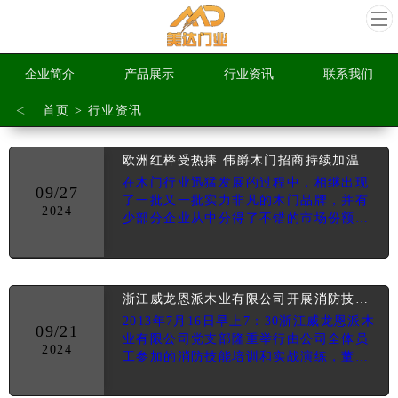
企业简介
产品展示
行业资讯
联系我们
<
首页
>
行业资讯
欧洲红榉受热捧 伟爵木门招商持续加温
在木门行业迅猛发展的过程中，相继出现
09/27
了一批又一批实力非凡的木门品牌，并有
2024
少部分企业从中分得了不错的市场份额。
同时，也正因为木门行业的火爆，使得市
场的竞争越来越激烈。而在这样的压力之
下，品牌之间的差异就
浙江威龙恩派木业有限公司开展消防技能培训和实战演练
2013年7月16日早上7：30浙江威龙恩派木
09/21
业有限公司党支部隆重举行由公司全体员
2024
工参加的消防技能培训和实战演练，董事
长徐章恩十分重视消防安全工作，也亲临
参加了演练并讲了话。生产厂长周会江作